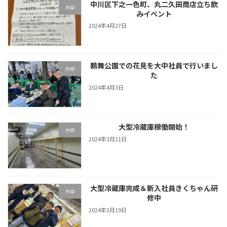
中川区下之一色町、丸二久田商店立ち飲
大中
みイベント
2024年4月27日
鶴舞公園での花見を大中社員で行いまし
大中
た
2024年4月3日
大型冷蔵庫稼働開始！
大中
2024年3月21日
大型冷蔵庫完成＆新入社員きくちゃん研
大中
修中
2024年3月19日