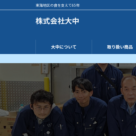
コ
ナ
東海地区の食を支えて65年
ン
ビ
テ
ゲ
株式会社大中
ン
ー
ツ
シ
へ
ョ
ス
ン
大中について
取り扱い商品
キ
に
ッ
移
プ
動